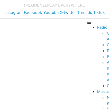
FREQUENZE
PLAY EVERYWHERE
Instagram
Facebook
Youtube
X-twitter
Threads
Tiktok
Radio
A
C
P
P
I
A
C
Music
K