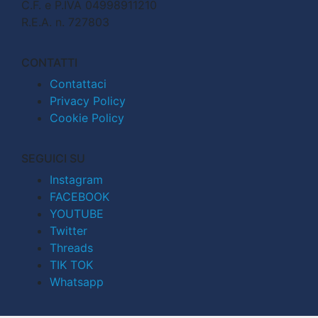
C.F. e P.IVA 04998911210
R.E.A. n. 727803
CONTATTI
Contattaci
Privacy Policy
Cookie Policy
SEGUICI SU
Instagram
FACEBOOK
YOUTUBE
Twitter
Threads
TIK TOK
Whatsapp