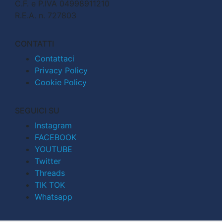
C.F. e P.IVA 04998911210
R.E.A. n. 727803
CONTATTI
Contattaci
Privacy Policy
Cookie Policy
SEGUICI SU
Instagram
FACEBOOK
YOUTUBE
Twitter
Threads
TIK TOK
Whatsapp