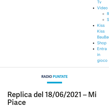
Tv
Video
R
S
Kiss
Kiss
BauBa
Shop
Entra
in
gioco
RADIO
PUNTATE
Replica del 18/06/2021 – Mi
Piace