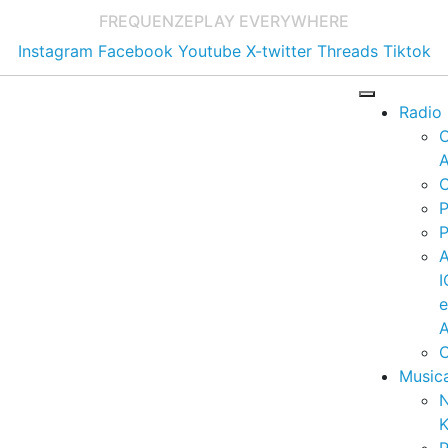
FREQUENZE
PLAY EVERYWHERE
Instagram
Facebook
Youtube
X-twitter
Threads
Tiktok
Radio
A
C
P
P
I
A
C
Music
K