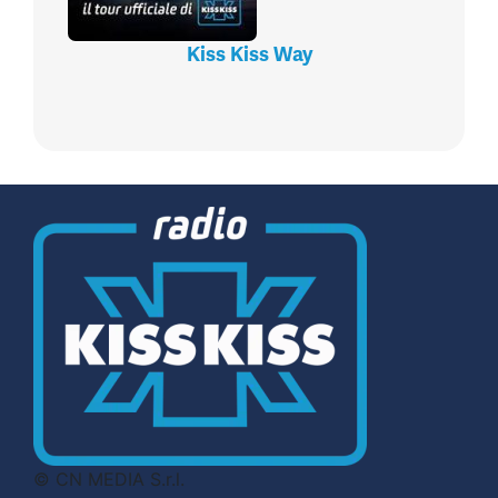
Kiss Kiss Way
© CN MEDIA S.r.l.