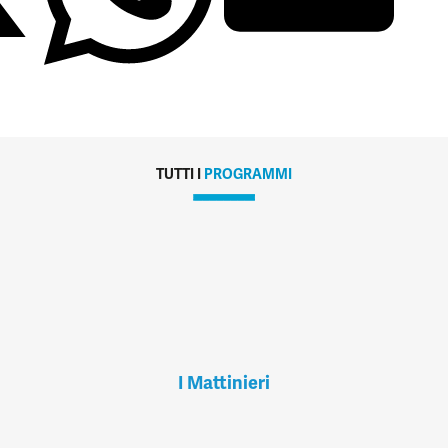
TUTTI I
PROGRAMMI
I Mattinieri