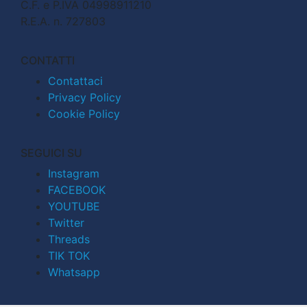
C.F. e P.IVA 04998911210
R.E.A. n. 727803
CONTATTI
Contattaci
Privacy Policy
Cookie Policy
SEGUICI SU
Instagram
FACEBOOK
YOUTUBE
Twitter
Threads
TIK TOK
Whatsapp