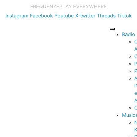
FREQUENZE
PLAY EVERYWHERE
Instagram
Facebook
Youtube
X-twitter
Threads
Tiktok
Radio
A
C
P
P
I
A
C
Music
K