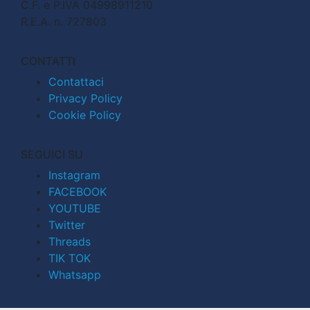
C.F. e P.IVA 04998911210
R.E.A. n. 727803
CONTATTI
Contattaci
Privacy Policy
Cookie Policy
SEGUICI SU
Instagram
FACEBOOK
YOUTUBE
Twitter
Threads
TIK TOK
Whatsapp