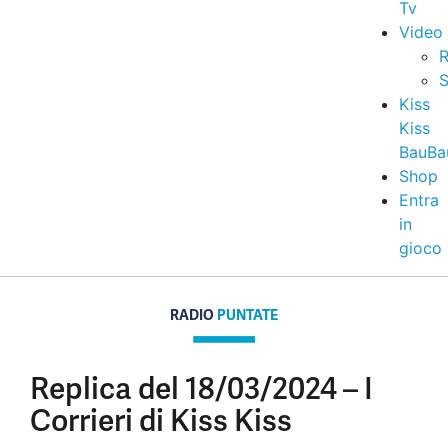
Tv
Video
R
S
Kiss
Kiss
BauBa
Shop
Entra
in
gioco
RADIO
PUNTATE
Replica del 18/03/2024 – I
Corrieri di Kiss Kiss