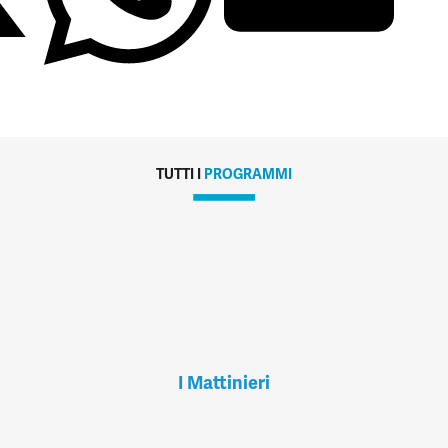
TUTTI I
PROGRAMMI
I Mattinieri