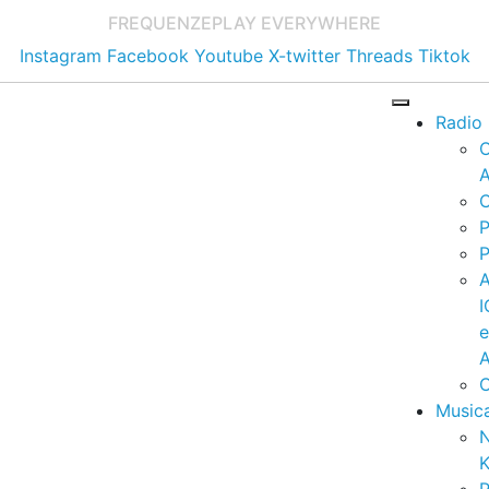
FREQUENZE
PLAY EVERYWHERE
Instagram
Facebook
Youtube
X-twitter
Threads
Tiktok
Radio
A
C
P
P
I
A
C
Music
K