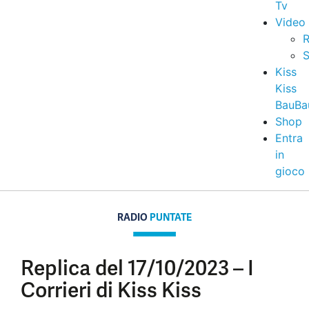
Tv
Video
R
S
Kiss
Kiss
BauBa
Shop
Entra
in
gioco
RADIO
PUNTATE
Replica del 17/10/2023 – I
Corrieri di Kiss Kiss