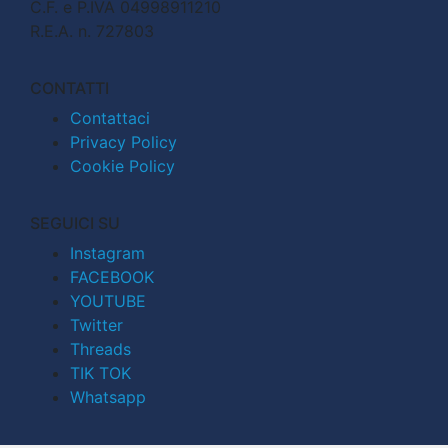
C.F. e P.IVA 04998911210
R.E.A. n. 727803
CONTATTI
Contattaci
Privacy Policy
Cookie Policy
SEGUICI SU
Instagram
FACEBOOK
YOUTUBE
Twitter
Threads
TIK TOK
Whatsapp