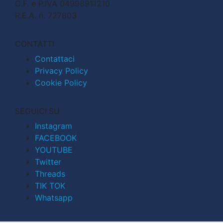
C.F. e P.IVA 04998911210
R.E.A. n. 727803
CONTATTI
Contattaci
Privacy Policy
Cookie Policy
SEGUICI SU
Instagram
FACEBOOK
YOUTUBE
Twitter
Threads
TIK TOK
Whatsapp