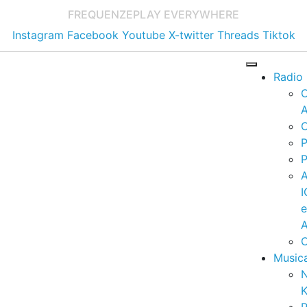
FREQUENZE
PLAY EVERYWHERE
Instagram
Facebook
Youtube
X-twitter
Threads
Tiktok
Radio
A
C
P
P
I
A
C
Music
K