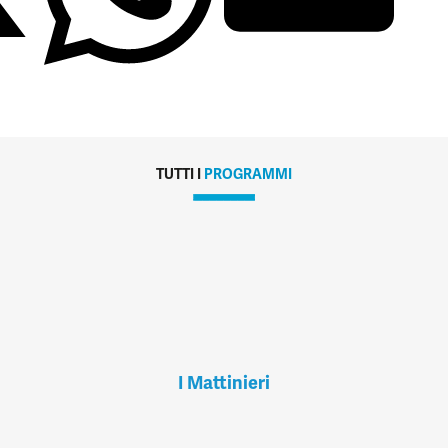
TUTTI I
PROGRAMMI
I Mattinieri