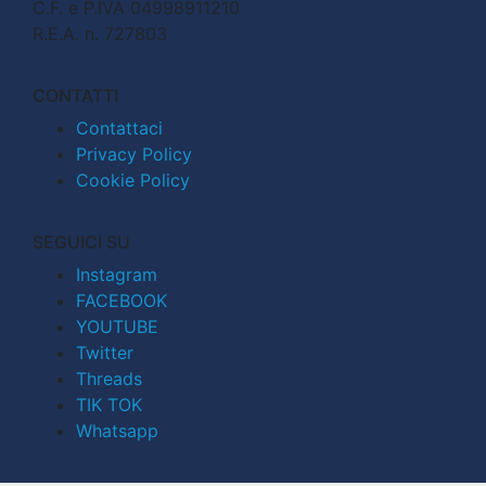
C.F. e P.IVA 04998911210
R.E.A. n. 727803
CONTATTI
Contattaci
Privacy Policy
Cookie Policy
SEGUICI SU
Instagram
FACEBOOK
YOUTUBE
Twitter
Threads
TIK TOK
Whatsapp