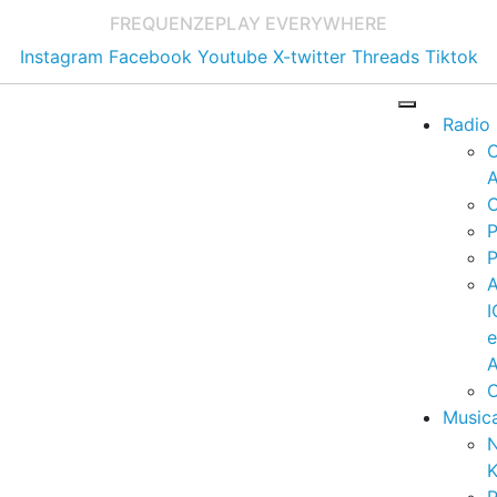
FREQUENZE
PLAY EVERYWHERE
Instagram
Facebook
Youtube
X-twitter
Threads
Tiktok
Radio
A
C
P
P
I
A
C
Music
K