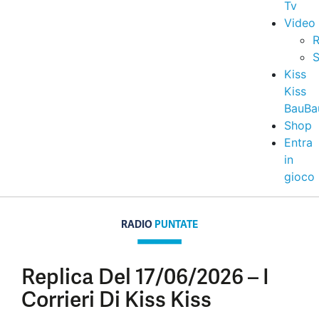
Tv
Video
R
S
Kiss
Kiss
BauBa
Shop
Entra
in
gioco
RADIO
PUNTATE
Replica Del 17/06/2026 – I
Corrieri Di Kiss Kiss