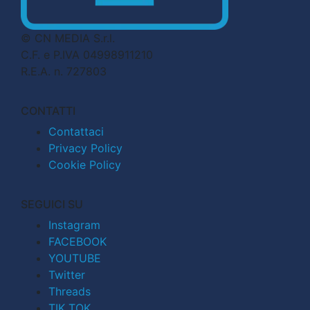
© CN MEDIA S.r.l.
C.F. e P.IVA 04998911210
R.E.A. n. 727803
CONTATTI
Contattaci
Privacy Policy
Cookie Policy
SEGUICI SU
Instagram
FACEBOOK
YOUTUBE
Twitter
Threads
TIK TOK