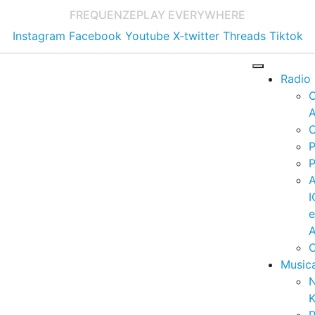
FREQUENZE
PLAY EVERYWHERE
Instagram
Facebook
Youtube
X-twitter
Threads
Tiktok
Radio
A
C
P
P
I
A
C
Music
K