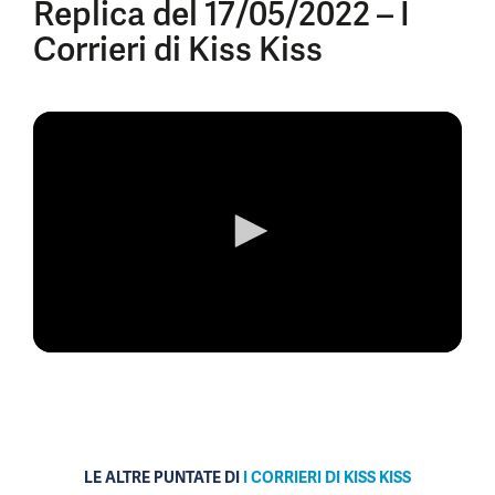
Replica del 17/05/2022 – I
Corrieri di Kiss Kiss
0
seconds
of
0
seconds
LE ALTRE PUNTATE DI
I CORRIERI DI KISS KISS