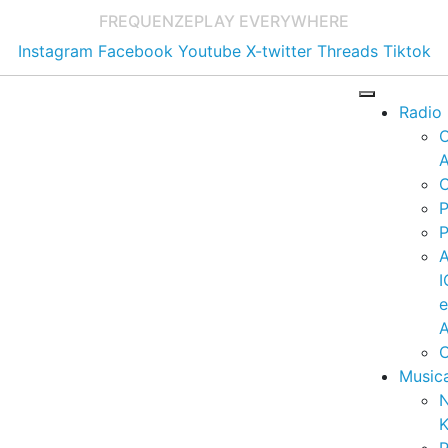
FREQUENZE
PLAY EVERYWHERE
Instagram
Facebook
Youtube
X-twitter
Threads
Tiktok
Radio
A
C
P
P
I
A
C
Music
K