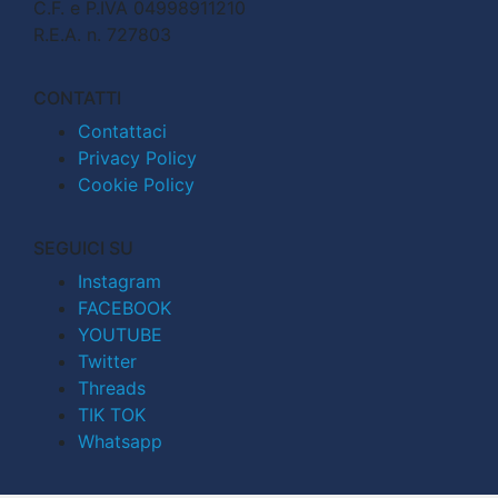
C.F. e P.IVA 04998911210
R.E.A. n. 727803
CONTATTI
Contattaci
Privacy Policy
Cookie Policy
SEGUICI SU
Instagram
FACEBOOK
YOUTUBE
Twitter
Threads
TIK TOK
Whatsapp