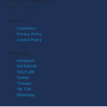
C.F. e P.IVA 04998911210
R.E.A. n. 727803
CONTATTI
Contattaci
Privacy Policy
Cookie Policy
SEGUICI SU
Instagram
FACEBOOK
YOUTUBE
Twitter
Threads
TIK TOK
Whatsapp