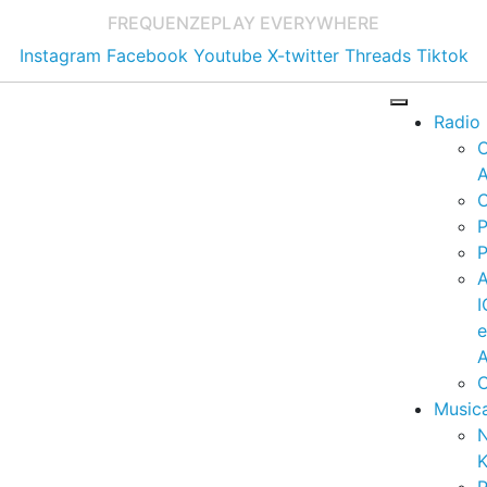
FREQUENZE
PLAY EVERYWHERE
Instagram
Facebook
Youtube
X-twitter
Threads
Tiktok
Radio
A
C
P
P
I
A
C
Music
K