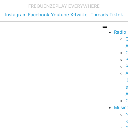
FREQUENZE
PLAY EVERYWHERE
Instagram
Facebook
Youtube
X-twitter
Threads
Tiktok
Radio
A
C
P
P
I
A
C
Music
K