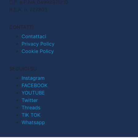
C.F. e P.IVA 04998911210
R.E.A. n. 727803
CONTATTI
Contattaci
Privacy Policy
Cookie Policy
SEGUICI SU
Instagram
FACEBOOK
YOUTUBE
Twitter
Threads
TIK TOK
Whatsapp