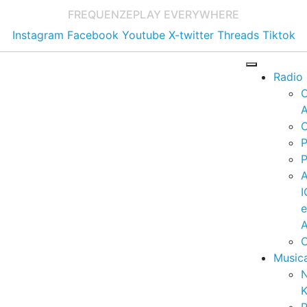
FREQUENZE
PLAY EVERYWHERE
Instagram
Facebook
Youtube
X-twitter
Threads
Tiktok
Radio
A
C
P
P
I
A
C
Music
K