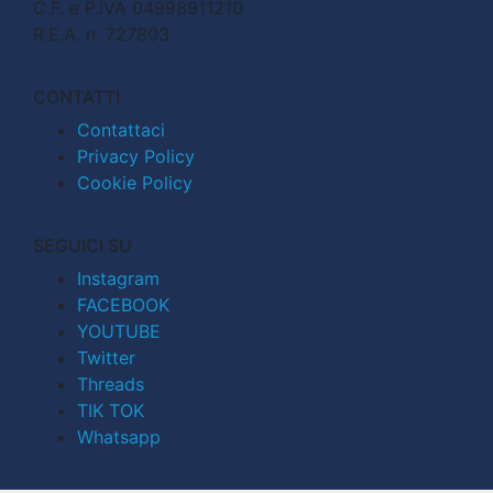
C.F. e P.IVA 04998911210
R.E.A. n. 727803
CONTATTI
Contattaci
Privacy Policy
Cookie Policy
SEGUICI SU
Instagram
FACEBOOK
YOUTUBE
Twitter
Threads
TIK TOK
Whatsapp