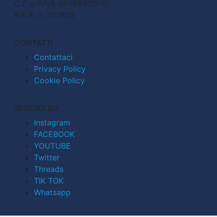
C.F. e P.IVA 04998911210
R.E.A. n. 727803
CONTATTI
Contattaci
Privacy Policy
Cookie Policy
SEGUICI SU
Instagram
FACEBOOK
YOUTUBE
Twitter
Threads
TIK TOK
Whatsapp