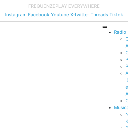
FREQUENZE
PLAY EVERYWHERE
Instagram
Facebook
Youtube
X-twitter
Threads
Tiktok
Radio
A
C
P
P
I
A
C
Music
K