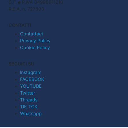
C.F. e P.IVA 04998911210
R.E.A. n. 727803
CONTATTI
Contattaci
Privacy Policy
Cookie Policy
SEGUICI SU
Instagram
FACEBOOK
YOUTUBE
Twitter
Threads
TIK TOK
Whatsapp