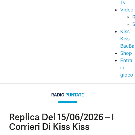
Tv
Video
R
S
Kiss
Kiss
BauBa
Shop
Entra
in
gioco
RADIO
PUNTATE
Replica Del 15/06/2026 – I
Corrieri Di Kiss Kiss