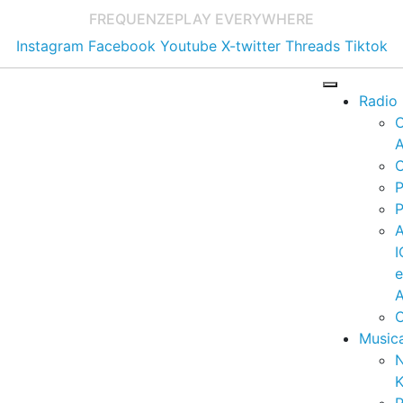
FREQUENZE
PLAY EVERYWHERE
Instagram
Facebook
Youtube
X-twitter
Threads
Tiktok
Radio
A
C
P
P
I
A
C
Music
K