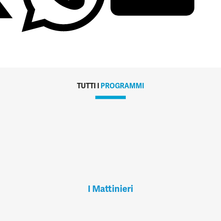
TUTTI I
PROGRAMMI
I Mattinieri