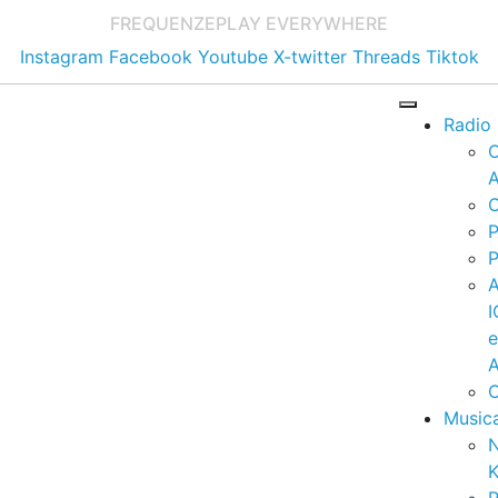
FREQUENZE
PLAY EVERYWHERE
Instagram
Facebook
Youtube
X-twitter
Threads
Tiktok
Radio
A
C
P
P
I
A
C
Music
K