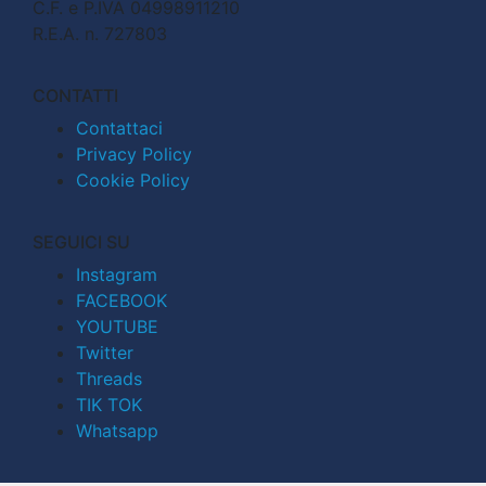
C.F. e P.IVA 04998911210
R.E.A. n. 727803
CONTATTI
Contattaci
Privacy Policy
Cookie Policy
SEGUICI SU
Instagram
FACEBOOK
YOUTUBE
Twitter
Threads
TIK TOK
Whatsapp