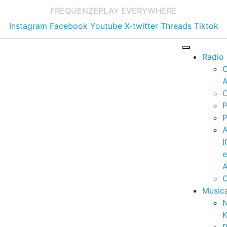
FREQUENZE
PLAY EVERYWHERE
Instagram
Facebook
Youtube
X-twitter
Threads
Tiktok
Radio
A
C
P
P
I
A
C
Music
K