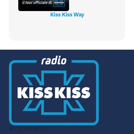
Kiss Kiss Way
© CN MEDIA S.r.l.