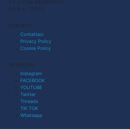
C.F. e P.IVA 04998911210
R.E.A. n. 727803
CONTATTI
Contattaci
Privacy Policy
Cookie Policy
SEGUICI SU
Instagram
FACEBOOK
YOUTUBE
Twitter
Threads
TIK TOK
Whatsapp