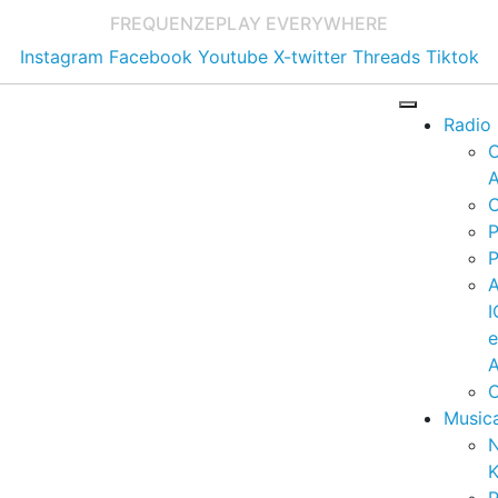
FREQUENZE
PLAY EVERYWHERE
Instagram
Facebook
Youtube
X-twitter
Threads
Tiktok
Radio
A
C
P
P
I
A
C
Music
K