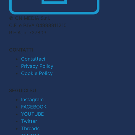
© CN MEDIA S.r.l.
C.F. e P.IVA 04998911210
R.E.A. n. 727803
CONTATTI
Contattaci
Privacy Policy
Cookie Policy
SEGUICI SU
Instagram
FACEBOOK
YOUTUBE
Twitter
Threads