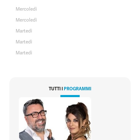
Mercoledì
Mercoledì
Martedì
Martedì
Martedì
TUTTI I
PROGRAMMI