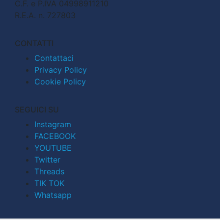
C.F. e P.IVA 04998911210
R.E.A. n. 727803
CONTATTI
Contattaci
Privacy Policy
Cookie Policy
SEGUICI SU
Instagram
FACEBOOK
YOUTUBE
Twitter
Threads
TIK TOK
Whatsapp