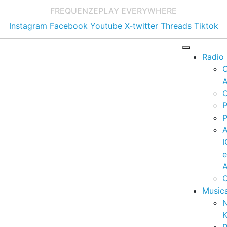
FREQUENZE
PLAY EVERYWHERE
Instagram
Facebook
Youtube
X-twitter
Threads
Tiktok
Radio
A
C
P
P
I
A
C
Music
K