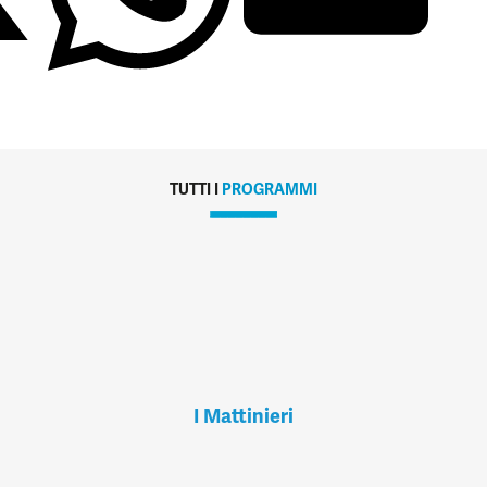
TUTTI I
PROGRAMMI
I Mattinieri