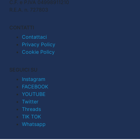
C.F. e P.IVA 04998911210
R.E.A. n. 727803
CONTATTI
Contattaci
Privacy Policy
Cookie Policy
SEGUICI SU
Instagram
FACEBOOK
YOUTUBE
Twitter
Threads
TIK TOK
Whatsapp