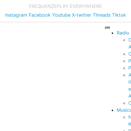
FREQUENZE
PLAY EVERYWHERE
Instagram
Facebook
Youtube
X-twitter
Threads
Tiktok
Radio
A
C
P
P
I
A
C
Music
K