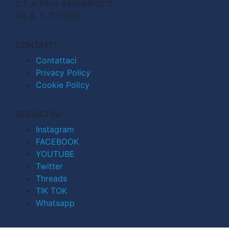
C.F. e P.IVA 04998911210
R.E.A. n. 727803
CONTATTI
Contattaci
Privacy Policy
Cookie Policy
SEGUICI SU
Instagram
FACEBOOK
YOUTUBE
Twitter
Threads
TIK TOK
Whatsapp