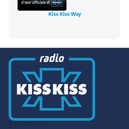
Kiss Kiss Way
© CN MEDIA S.r.l.