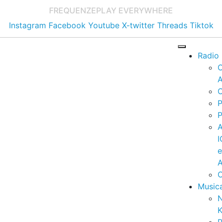
FREQUENZE
PLAY EVERYWHERE
Instagram
Facebook
Youtube
X-twitter
Threads
Tiktok
Radio
A
C
P
P
I
A
C
Music
K