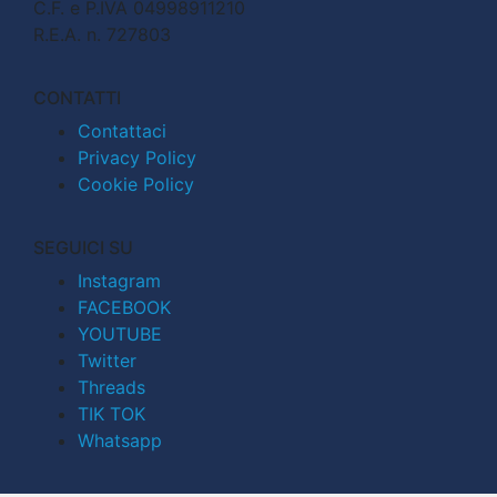
C.F. e P.IVA 04998911210
R.E.A. n. 727803
CONTATTI
Contattaci
Privacy Policy
Cookie Policy
SEGUICI SU
Instagram
FACEBOOK
YOUTUBE
Twitter
Threads
TIK TOK
Whatsapp