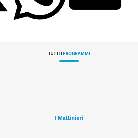
TUTTI I
PROGRAMMI
I Mattinieri