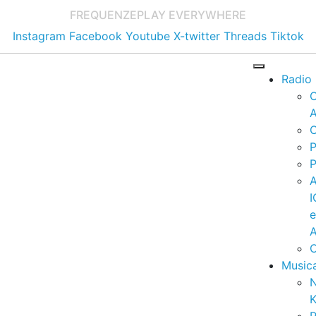
FREQUENZE
PLAY EVERYWHERE
Instagram
Facebook
Youtube
X-twitter
Threads
Tiktok
Radio
A
C
P
P
I
A
C
Music
K