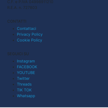
C.F. e P.IVA 04998911210
R.E.A. n. 727803
CONTATTI
Contattaci
Privacy Policy
Cookie Policy
SEGUICI SU
Instagram
FACEBOOK
YOUTUBE
Twitter
Threads
TIK TOK
Whatsapp