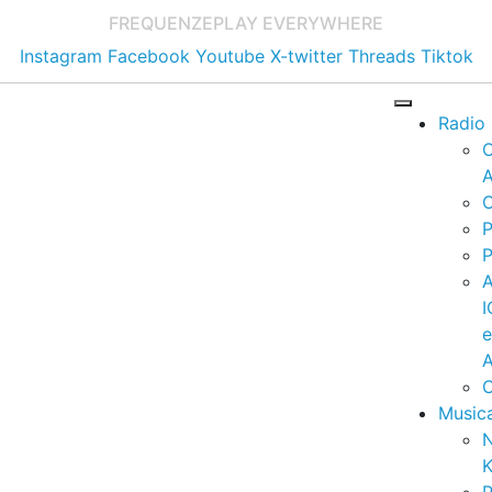
FREQUENZE
PLAY EVERYWHERE
Instagram
Facebook
Youtube
X-twitter
Threads
Tiktok
Radio
A
C
P
P
I
A
C
Music
K