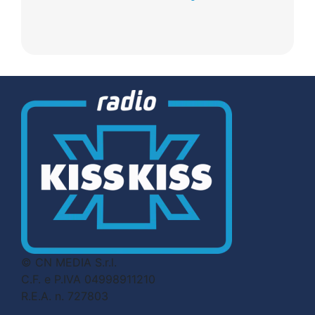
© CN MEDIA S.r.l.
C.F. e P.IVA 04998911210
R.E.A. n. 727803