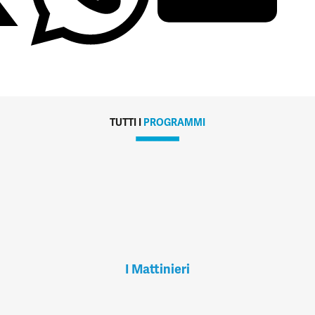
TUTTI I
PROGRAMMI
I Mattinieri