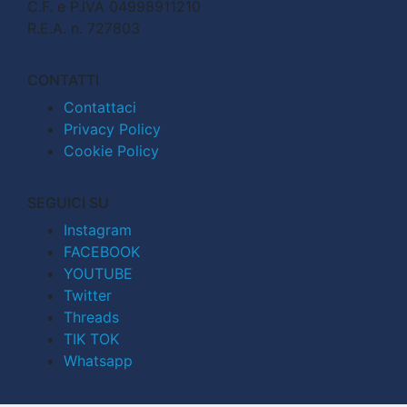
C.F. e P.IVA 04998911210
R.E.A. n. 727803
CONTATTI
Contattaci
Privacy Policy
Cookie Policy
SEGUICI SU
Instagram
FACEBOOK
YOUTUBE
Twitter
Threads
TIK TOK
Whatsapp