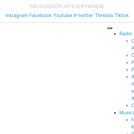
FREQUENZE
PLAY EVERYWHERE
Instagram
Facebook
Youtube
X-twitter
Threads
Tiktok
Radio
A
C
P
P
I
A
C
Music
K