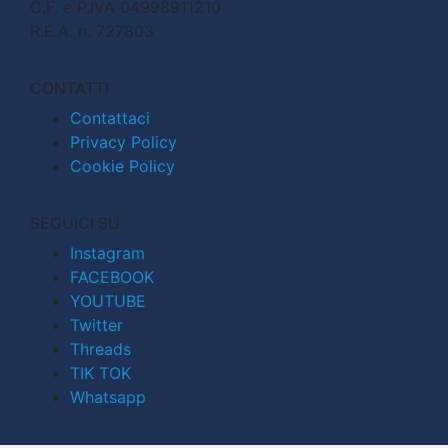
C.F. e P.IVA 04998911210
R.E.A. n. 727803
CONTATTI
Contattaci
Privacy Policy
Cookie Policy
SEGUICI SU
Instagram
FACEBOOK
YOUTUBE
Twitter
Threads
TIK TOK
Whatsapp