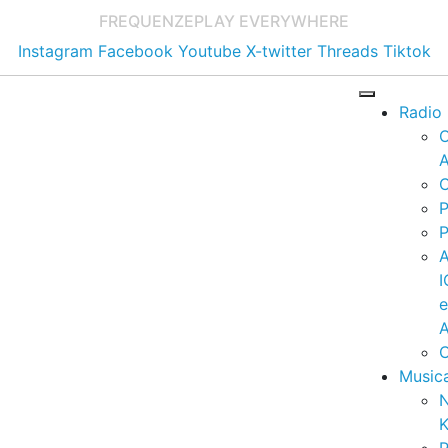
FREQUENZE
PLAY EVERYWHERE
Instagram
Facebook
Youtube
X-twitter
Threads
Tiktok
Radio
A
C
P
P
I
A
C
Music
K