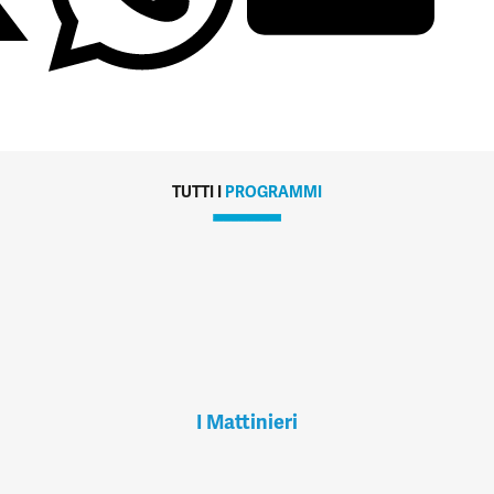
TUTTI I
PROGRAMMI
I Mattinieri