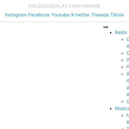
FREQUENZE
PLAY EVERYWHERE
Instagram
Facebook
Youtube
X-twitter
Threads
Tiktok
Radio
A
C
P
P
I
A
C
Music
K