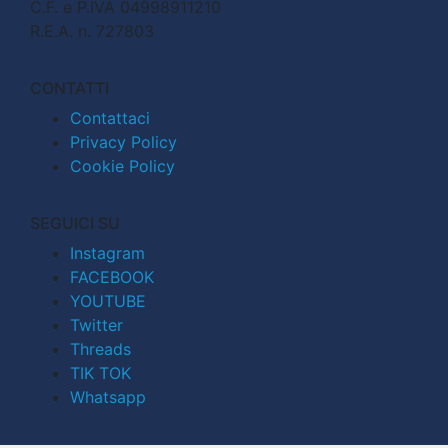
C.F. e P.IVA 04998911210
R.E.A. n. 727803
CONTATTI
Contattaci
Privacy Policy
Cookie Policy
SEGUICI SU
Instagram
FACEBOOK
YOUTUBE
Twitter
Threads
TIK TOK
Whatsapp