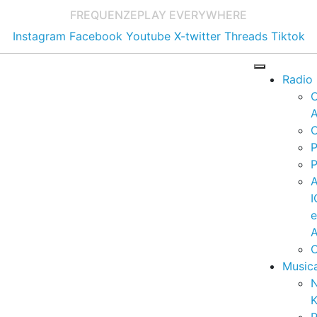
FREQUENZE
PLAY EVERYWHERE
Instagram
Facebook
Youtube
X-twitter
Threads
Tiktok
Radio
A
C
P
P
I
A
C
Music
K