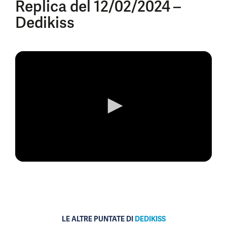
Replica del 12/02/2024 –
Dedikiss
0
seconds
of
0
seconds
LE ALTRE PUNTATE DI
DEDIKISS