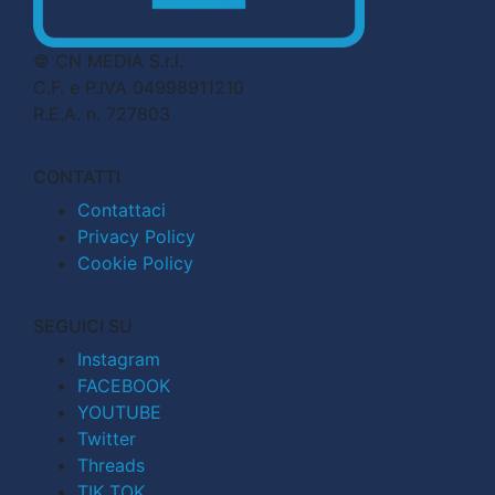
© CN MEDIA S.r.l.
C.F. e P.IVA 04998911210
R.E.A. n. 727803
CONTATTI
Contattaci
Privacy Policy
Cookie Policy
SEGUICI SU
Instagram
FACEBOOK
YOUTUBE
Twitter
Threads
TIK TOK