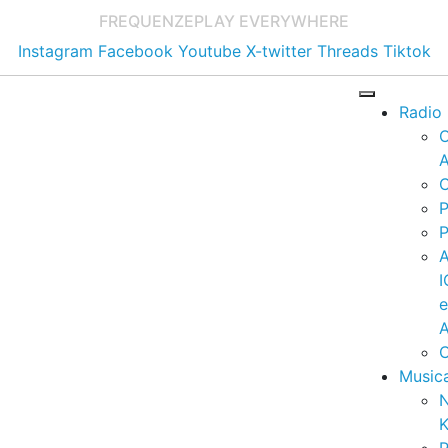
FREQUENZE
PLAY EVERYWHERE
Instagram
Facebook
Youtube
X-twitter
Threads
Tiktok
Radio
A
C
P
P
I
A
C
Music
K