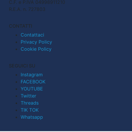
C.F. e P.IVA 04998911210
R.E.A. n. 727803
CONTATTI
Contattaci
Privacy Policy
Cookie Policy
SEGUICI SU
Instagram
FACEBOOK
YOUTUBE
Twitter
Threads
TIK TOK
Whatsapp