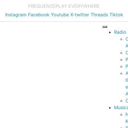
FREQUENZE
PLAY EVERYWHERE
Instagram
Facebook
Youtube
X-twitter
Threads
Tiktok
Radio
A
C
P
P
I
A
C
Music
K