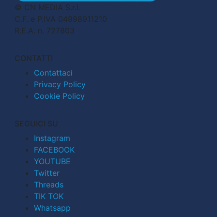
© CN MEDIA S.r.l.
C.F. e P.IVA 04998911210
R.E.A. n. 727803
CONTATTI
Contattaci
Privacy Policy
Cookie Policy
SEGUICI SU
Instagram
FACEBOOK
YOUTUBE
Twitter
Threads
TIK TOK
Whatsapp