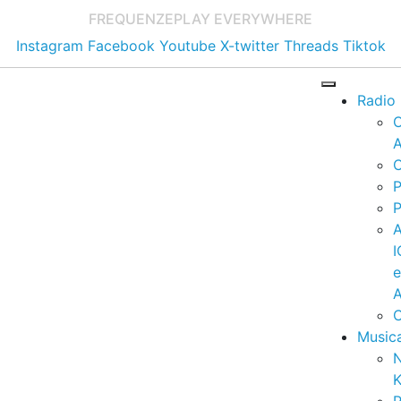
FREQUENZE
PLAY EVERYWHERE
Instagram
Facebook
Youtube
X-twitter
Threads
Tiktok
Radio
A
C
P
P
I
A
C
Music
K