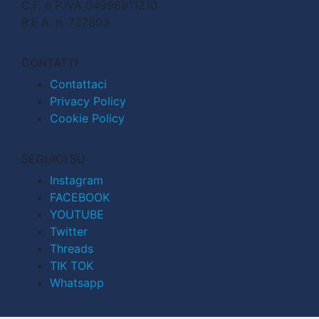
C.F. e P.IVA 04998911210
R.E.A. n. 727803
CONTATTI
Contattaci
Privacy Policy
Cookie Policy
SEGUICI SU
Instagram
FACEBOOK
YOUTUBE
Twitter
Threads
TIK TOK
Whatsapp