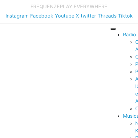
FREQUENZE
PLAY EVERYWHERE
Instagram
Facebook
Youtube
X-twitter
Threads
Tiktok
Radio
A
C
P
P
I
A
C
Music
K