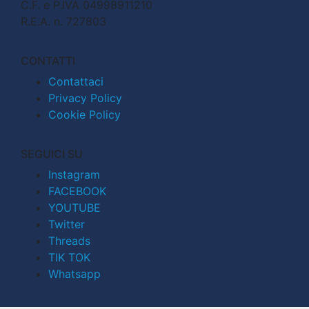
C.F. e P.IVA 04998911210
R.E.A. n. 727803
CONTATTI
Contattaci
Privacy Policy
Cookie Policy
SEGUICI SU
Instagram
FACEBOOK
YOUTUBE
Twitter
Threads
TIK TOK
Whatsapp