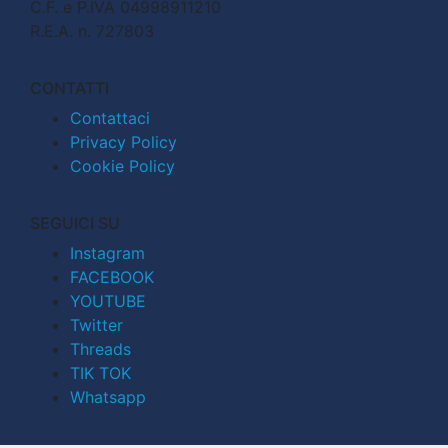
C.F. e P.IVA 04998911210
R.E.A. n. 727803
CONTATTI
Contattaci
Privacy Policy
Cookie Policy
SEGUICI SU
Instagram
FACEBOOK
YOUTUBE
Twitter
Threads
TIK TOK
Whatsapp