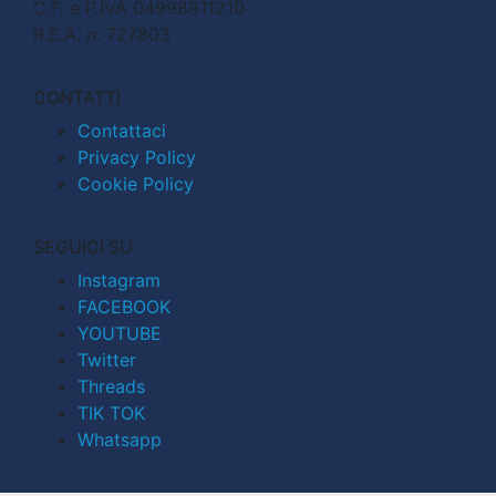
C.F. e P.IVA 04998911210
R.E.A. n. 727803
CONTATTI
Contattaci
Privacy Policy
Cookie Policy
SEGUICI SU
Instagram
FACEBOOK
YOUTUBE
Twitter
Threads
TIK TOK
Whatsapp