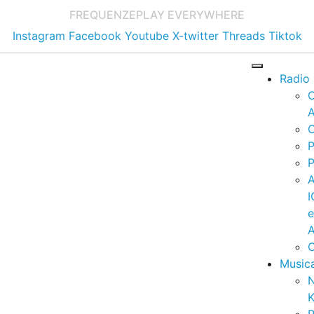
FREQUENZE
PLAY EVERYWHERE
Instagram
Facebook
Youtube
X-twitter
Threads
Tiktok
Radio
A
C
P
P
I
A
C
Music
K