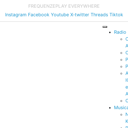
FREQUENZE
PLAY EVERYWHERE
Instagram
Facebook
Youtube
X-twitter
Threads
Tiktok
Radio
A
C
P
P
I
A
C
Music
K