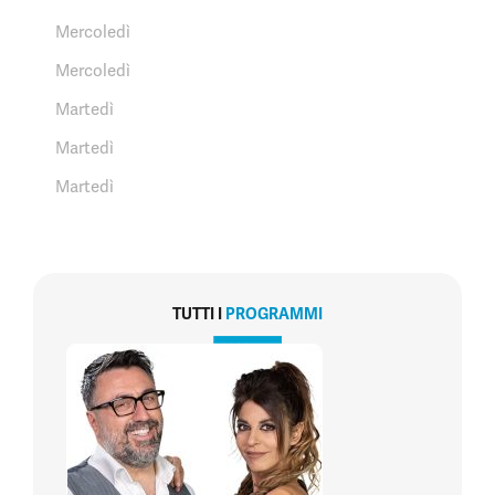
Mercoledì
Mercoledì
Martedì
Martedì
Martedì
TUTTI I
PROGRAMMI