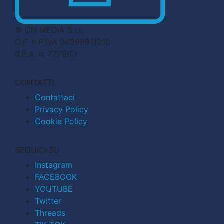
© CN MEDIA S.r.l.
C.F. e P.IVA 04998911210
R.E.A. n. 727803
CONTATTI
Contattaci
Privacy Policy
Cookie Policy
SEGUICI SU
Instagram
FACEBOOK
YOUTUBE
Twitter
Threads