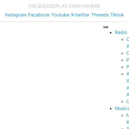
FREQUENZE
PLAY EVERYWHERE
Instagram
Facebook
Youtube
X-twitter
Threads
Tiktok
Radio
A
C
P
P
I
A
C
Music
K