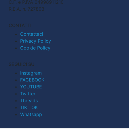
C.F. e P.IVA 04998911210
R.E.A. n. 727803
CONTATTI
Contattaci
Privacy Policy
Cookie Policy
SEGUICI SU
Instagram
FACEBOOK
YOUTUBE
Twitter
Threads
TIK TOK
Whatsapp