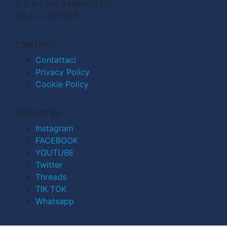
C.F. e P.IVA 04998911210
R.E.A. n. 727803
CONTATTI
Contattaci
Privacy Policy
Cookie Policy
SEGUICI SU
Instagram
FACEBOOK
YOUTUBE
Twitter
Threads
TIK TOK
Whatsapp