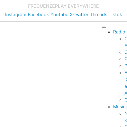
FREQUENZE
PLAY EVERYWHERE
Instagram
Facebook
Youtube
X-twitter
Threads
Tiktok
Radio
A
C
P
P
I
A
C
Music
K