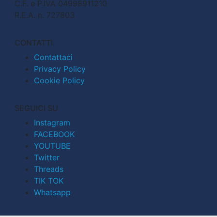
C.F. e P.IVA 04998911210
R.E.A. n. 727803
CONTATTI
Contattaci
Privacy Policy
Cookie Policy
SEGUICI SU
Instagram
FACEBOOK
YOUTUBE
Twitter
Threads
TIK TOK
Whatsapp