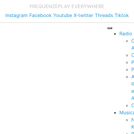
FREQUENZE
PLAY EVERYWHERE
Instagram
Facebook
Youtube
X-twitter
Threads
Tiktok
Radio
A
C
P
P
I
A
C
Music
K