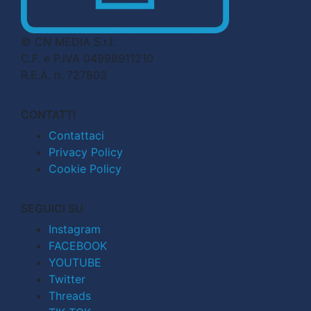
© CN MEDIA S.r.l.
C.F. e P.IVA 04998911210
R.E.A. n. 727803
CONTATTI
Contattaci
Privacy Policy
Cookie Policy
SEGUICI SU
Instagram
FACEBOOK
YOUTUBE
Twitter
Threads