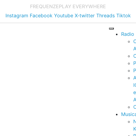
FREQUENZE
PLAY EVERYWHERE
Instagram
Facebook
Youtube
X-twitter
Threads
Tiktok
Radio
A
C
P
P
I
A
C
Music
K