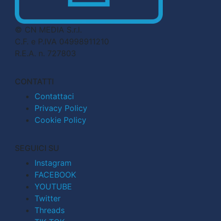
© CN MEDIA S.r.l.
C.F. e P.IVA 04998911210
R.E.A. n. 727803
CONTATTI
Contattaci
Privacy Policy
Cookie Policy
SEGUICI SU
Instagram
FACEBOOK
YOUTUBE
Twitter
Threads