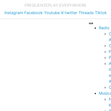
FREQUENZE
PLAY EVERYWHERE
Instagram
Facebook
Youtube
X-twitter
Threads
Tiktok
Radio
A
C
P
P
I
A
C
Music
K