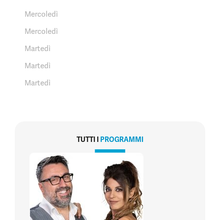
Mercoledì
Mercoledì
Martedì
Martedì
Martedì
TUTTI I
PROGRAMMI