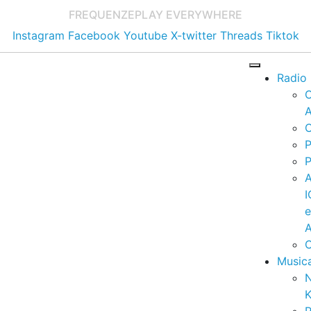
FREQUENZE
PLAY EVERYWHERE
Instagram
Facebook
Youtube
X-twitter
Threads
Tiktok
Radio
A
C
P
P
I
A
C
Music
K