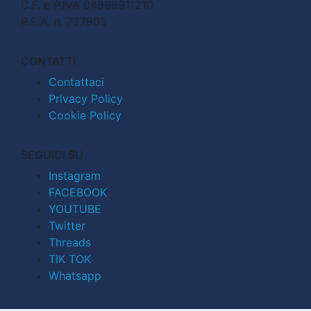
C.F. e P.IVA 04998911210
R.E.A. n. 727803
CONTATTI
Contattaci
Privacy Policy
Cookie Policy
SEGUICI SU
Instagram
FACEBOOK
YOUTUBE
Twitter
Threads
TIK TOK
Whatsapp