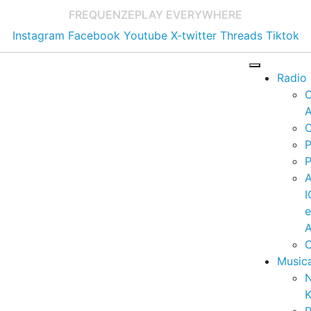
FREQUENZE
PLAY EVERYWHERE
Instagram
Facebook
Youtube
X-twitter
Threads
Tiktok
Radio
A
C
P
P
I
A
C
Music
K