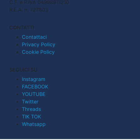
C.F. e P.IVA 04998911210
R.E.A. n. 727803
CONTATTI
Contattaci
Privacy Policy
Cookie Policy
SEGUICI SU
Instagram
FACEBOOK
YOUTUBE
Twitter
Threads
TIK TOK
Whatsapp